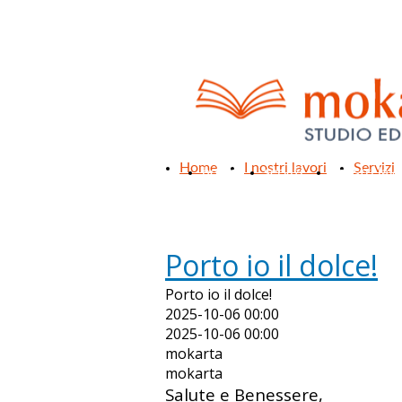
Home
I nostri lavori
Servizi
home
servizi
i nostri lavo
Porto io il dolce!
Porto io il dolce!
2025-10-06 00:00
2025-10-06 00:00
mokarta
mokarta
Salute e Benessere,