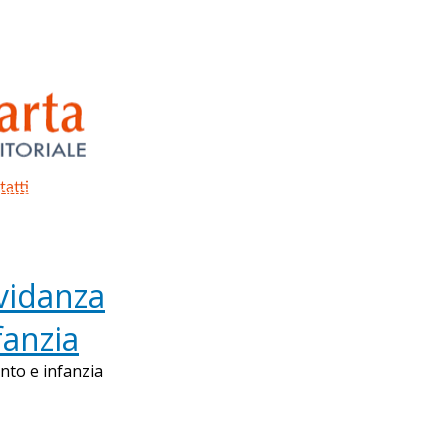
atti
ontattaci
avidanza
fanzia
nto e infanzia